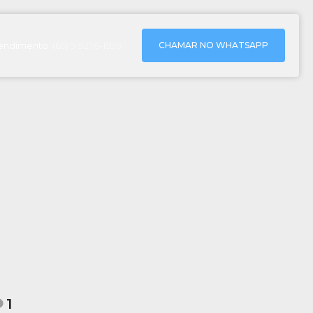
CHAMAR NO WHATSAPP
endimento
(65) 9 9276-1595
1